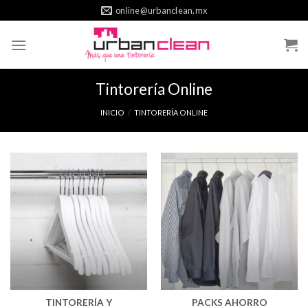
Skip
online@urbanclean.mx
to
content
Tintorería Online
INICIO
/
TINTORERÍA ONLINE
TINTORERÍA Y
PACKS AHORRO